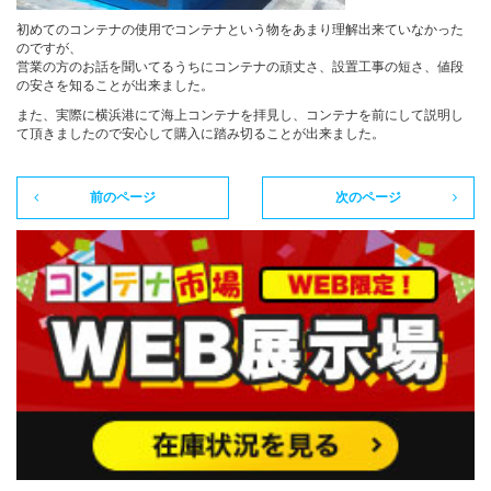
初めてのコンテナの使用でコンテナという物をあまり理解出来ていなかった
のですが、
営業の方のお話を聞いてるうちにコンテナの頑丈さ、設置工事の短さ、値段
カタログダウンロード
の安さを知ることが出来ました。
また、実際に横浜港にて海上コンテナを拝見し、コンテナを前にして説明し
て頂きましたので安心して購入に踏み切ることが出来ました。
展示会場案内
前のページ
次のページ
その他ご案内