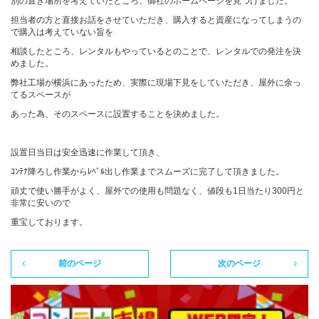
別の置き場所を考えていたところ、御社のホームページを見つけました。
担当者の方と直接お話をさせていただき、購入すると資産になってしまうの
で購入は考えていない旨を
カタログダウンロード
相談したところ、レンタルもやっているとのことで、レンタルでの発注を決
めました。
弊社工場が横浜にあったため、実際に現場下見をしていただき、屋外に余っ
てるスペースが
展示会場案内
あった為、そのスペースに設置することを決めました。
設置日当日は安全迅速に作業して頂き、
その他ご案内
ｺﾝﾃﾅ降ろし作業からﾚﾍﾞﾙ出し作業までスムーズに完了して頂きました。
頑丈で使い勝手がよく、屋外での使用も問題なく、値段も1日当たり300円と
非常に安いので
重宝しております。
前のページ
次のページ