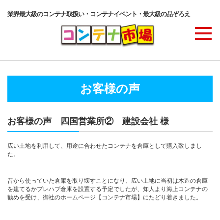
業界最大級のコンテナ取扱い・コンテナイベント・最大級の品ぞろえ
商品ラインナップ
お客様の声
コンテナ・サービス
お客様の声 四国営業所② 建設会社 様
コンテナ活用例・実績
広い土地を利用して、用途に合わせたコンテナを倉庫として購入致しまし
た。
価格表
昔から使っていた倉庫を取り壊すことになり、広い土地に当初は木造の倉庫
を建てるかプレハブ倉庫を設置する予定でしたが、知人より海上コンテナの
勧めを受け、御社のホームページ【コンテナ市場】にたどり着きました。
ご注文の流れ