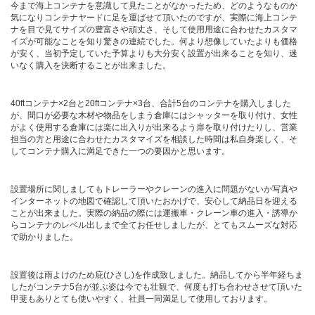
今まで海上コンテナを意識して見たことがなかったため、どのようなものか
気になりコンテナヤードに足を運ばせて頂いたのですが、実際に海上コンテ
ナを目で見てサイズの豊富さや頑丈さ、そして使用用途に合わせたカスタマ
イズが可能なことを知り驚きの連続でした。何より想像していたよりも価格
カタログダウンロード
が安く、当初予定していた予算よりも大分安く設置が出来ることを知り、迷
いなく購入を決断することが出来ました。
展示会場案内
40ftコンテナ×2台と20ftコンテナ×3台、合計5台のコンテナを購入しました
が、間口が必要な木材や物品をしまう倉庫にはシャッターを取り付け、女性
がよく使用する倉庫には楽に出入りが出来るよう扉を取り付けたりし、営業
担当の方と用途に合わせたカスタマイズを相談した時間は私自身楽しく、そ
してコンテナ購入に満足できた一つの要因かと思います。
その他ご案内
設置場所に関しましてもトレーラーやクレーンの進入に問題がないか写真や
インターネットの地図で確認して頂いたおかげで、安心して納品日を迎える
ことが出来ました。実際の納品の際には運搬車・クレーン車の進入・誘導か
らコンテナのレベル出しまで全てお任せしましたが、とてもスムーズな対応
で助かりました。
設置後は雨よけのため庇(ひさし)を作成致しました。納品してから半年経ちま
したがコンテナ5台が並ぶ姿は今でも壮観で、何度も打ち合わせさせて頂いた
甲斐もありとても使いやすく、社員一同満足して使用しております。