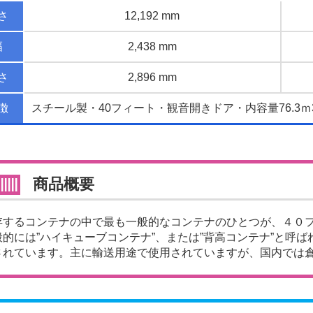
さ
12,192 mm
幅
2,438 mm
さ
2,896 mm
徴
スチール製・40フィート・観音開きドア・内容量76.3ｍ
商品概要
存するコンテナの中で最も一般的なコンテナのひとつが、４０
般的には”ハイキューブコンテナ”、または”背高コンテナ”と呼ば
されています。主に輸送用途で使用されていますが、国内では