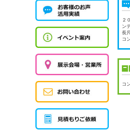
２
ン
長
コ
コ