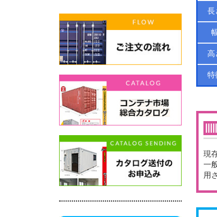
長
高
特
現
一
用