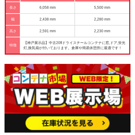
長さ
6,058 mm
5,500 mm
幅
2,438 mm
2,280 mm
高さ
2,591 mm
2,230 mm
【神戸展示品】中古20ftドライスチールコンテナに窓,ドア,蛍光
特徴
灯,換気扇が付いております。倉庫や簡易休憩所に最適です！