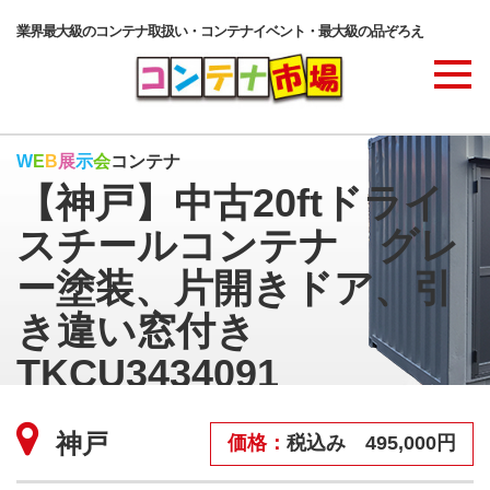
業界最大級のコンテナ取扱い・コンテナイベント・最大級の品ぞろえ
商品ラインナップ
W
E
B
展
示
会
コンテナ
【神戸】中古20ftドライ
コンテナ・サービス
スチールコンテナ グレ
ー塗装、片開きドア、引
コンテナ活用例・実績
き違い窓付き
TKCU3434091
価格表
サイズ：20ft
中古
神戸
価格：
税込み 495,000円
SOLD OUT
ご注文の流れ