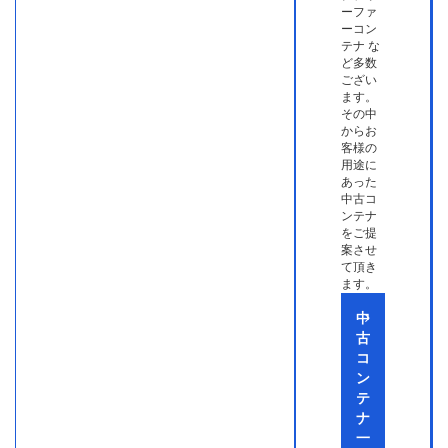
ーファ
ーコン
テナ な
ど多数
ござい
ます。
その中
からお
客様の
用途に
あった
中古コ
ンテナ
をご提
案させ
て頂き
ます。
中
古
コ
ン
テ
ナ
一