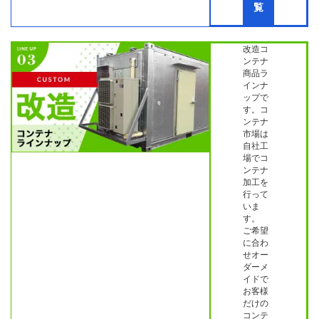
覧
改造コ
ンテナ
商品ラ
インナ
ップで
す。コ
ンテナ
市場は
自社工
場でコ
ンテナ
加工を
行って
いま
す。
ご希望
に合わ
せオー
ダーメ
イドで
お客様
だけの
コンテ