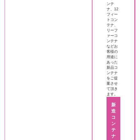
ンテ
ナ、12
フィー
トコン
テナ、
リーフ
ァーコ
ンテナ
などお
客様の
用途に
あった
新品コ
ンテナ
をご提
案させ
て頂き
ます。
新
造
コ
ン
テ
ナ