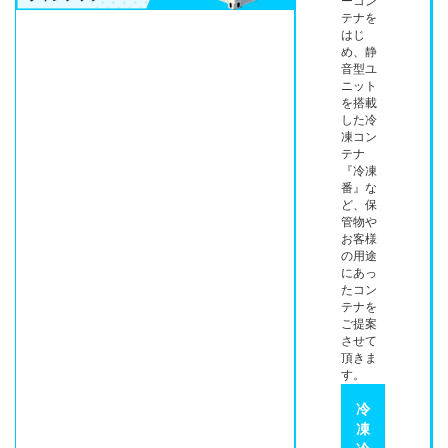
ーコン
テナを
はじ
め、静
音型ユ
ニット
を搭載
した冷
凍コン
テナ
『冷凍
番』な
ど、保
管物や
お客様
の用途
にあっ
たコン
テナを
ご提案
させて
頂きま
す。
冷
凍