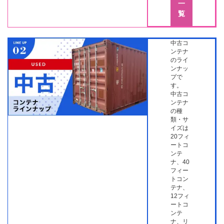
一
覧
中古コ
ンテナ
のライ
ンナッ
プで
す。
中古コ
ンテナ
の種
類・サ
イズは
20フィ
ートコ
ンテ
ナ、40
フィー
トコン
テナ、
12フィ
ートコ
ンテ
ナ、リ