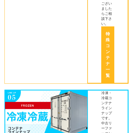
ござい
ました
らご相
談下さ
い。
特
殊
コ
ン
テ
ナ
一
覧
冷凍・
冷蔵コ
ンテナ
ライン
ナップ
です。
中古リ
ーファ