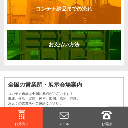
コンテナ納品までの流れ
お支払い方法
全国の営業所・展示会場案内
コンテナ市場は全国に拠点がございます！
東北、横浜、北陸、神戸、四国、福岡、沖縄。
お近くの営業所へご連絡ください。
展示会場も併設しております。
東北
横浜
お見積り
メール
お電話