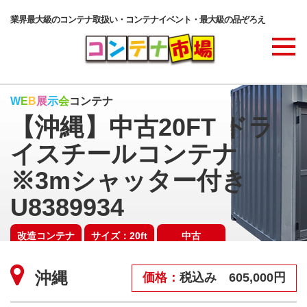
業界最大級のコンテナ取扱い・コンテナイベント・最大級の品ぞろえ
商品ラインナップ
W
E
B
展
示
会
コンテナ
【沖縄】中古20FT ドラ
コンテナ・サービス
イスチールコンテナ
※3mシャッター付き
コンテナ活用例・実績
U8389934
改造コンテナ
サイズ：20ft
中古
価格表
SOLD OUT
沖縄
価格：
税込み 605,000円
ご注文の流れ