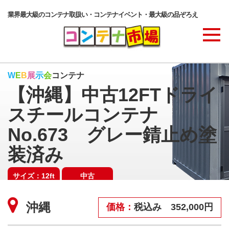
業界最大級のコンテナ取扱い・コンテナイベント・最大級の品ぞろえ
商品ラインナップ
W
E
B
展
示
会
コンテナ
【沖縄】中古12FTドライ
コンテナ・サービス
スチールコンテナ
No.673 グレー錆止め塗
コンテナ活用例・実績
装済み
サイズ：12ft
中古
価格表
SOLD OUT
沖縄
価格：
税込み 352,000円
ご注文の流れ