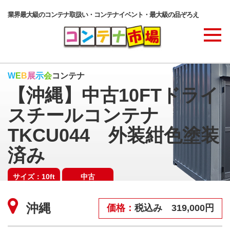
業界最大級のコンテナ取扱い・コンテナイベント・最大級の品ぞろえ
商品ラインナップ
W
E
B
展
示
会
コンテナ
【沖縄】中古10FTドライ
コンテナ・サービス
スチールコンテナ
TKCU044 外装紺色塗装
コンテナ活用例・実績
済み
サイズ：10ft
中古
価格表
SOLD OUT
沖縄
価格：
税込み 319,000円
ご注文の流れ