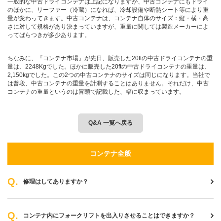
一般的な中古ドライコンテナは上記になりますが、中古コンテナにもドライ
のほかに、リーファー（冷蔵）になれば、冷却設備や断熱シート等により重
量が変わってきます。中古コンテナは、コンテナ自体のサイズ：縦・横・高
さに対して規格があり決まっていますが、重量に関しては製造メーカーによ
カタログダウンロード
ってばらつきが多少あります。
ちなみに、『コンテナ市場』が先日、販売した20ftの中古ドライコンテナの重
量は、2248Kgでした。ほかに販売した20ftの中古ドライコンテナの重量は、
展示会場案内
2,150kgでした。この2つの中古コンテナのサイズは同じになります。当社で
は普段、中古コンテナの重量を計測することはありません。それだけ、中古
コンテナの重量というのは冒頭で記載した、幅に収まっています。
その他ご案内
Q&A 一覧へ戻る
コンテナ全般
修理はしてありますか？
コンテナ内にフォークリフトを出入りさせることはできますか？