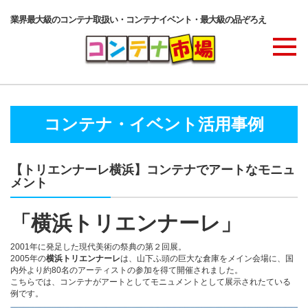
業界最大級のコンテナ取扱い・コンテナイベント・最大級の品ぞろえ
商品ラインナップ
コンテナ・イベント活用事例
コンテナ・サービス
【トリエンナーレ横浜】コンテナでアートなモニュ
メント
コンテナ活用例・実績
「横浜トリエンナーレ」
2001年に発足した現代美術の祭典の第２回展。
価格表
2005年の
横浜トリエンナーレ
は、山下ふ頭の巨大な倉庫をメイン会場に、国
内外より約80名のアーティストの参加を得て開催されました。
こちらでは、コンテナがアートとしてモニュメントとして展示されたている
例です。
ご注文の流れ