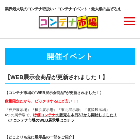
業界最大級のコンテナ取扱い・コンテナイベント・最大級の品ぞろえ
商品ラインナップ
開催イベント
コンテナ・サービス
【WEB展示会商品が更新されました！】
コンテナ活用例・実績
【コンテナ市場の”WEB展示会商品”が更新されました！】
数量限定だから、ビックリするほど安い！！
『神戸展示場』『横浜展示場』『東北展示場』『北陸展示場』
価格表
4つの展示場で、
特価コンテナ
の販売を本日2/3から開始しました！
👉
コンテナ市場のWEB展示場はコチラ
【どこよりも先に展示品の一部をご紹介】
ご注文の流れ