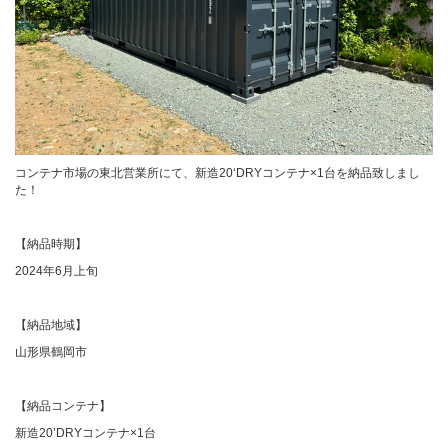
カタログダウンロード
展示会場案内
コンテナ市場の東北営業所にて、新造20‘DRYコンテナ×1台を納品致しまし
た！
その他ご案内
【納品時期】
2024年6月上旬
【納品地域】
山形県鶴岡市
【納品コンテナ】
新造20’DRYコンテナ×1台