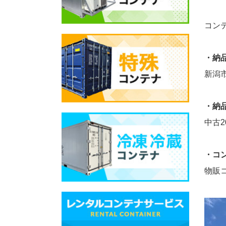
コン
・納
新潟
・納
中古2
・コ
物販