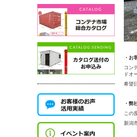
・お
コン
ドオ
希望
・弊
この
新潟