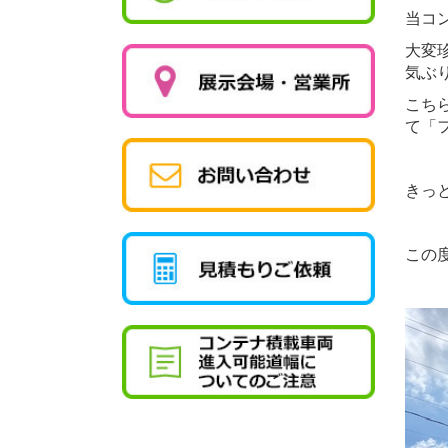
当コ
大変
気ぶ
こち
て「
きっ
この