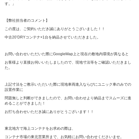
す。」
【弊社担当者のコメント】
この度は、ご契約いただき誠にありがとうございました！！
中古20’DRYコンテナ×1台を納品させていただきました。
お問い合わせいただいた際にGoogleMap上と現在の敷地内環境が異なると
お客様より直接お伺いいたしましたので、現地寸法等をご確認いただきまし
た。
上記寸法をご教示いただいた際に現地車両進入ならびにユニック車のみでの
設置作業に
問題無しと判断ができましたので、お問い合わせより納品までスムーズに進
めることができました！
お打ち合わせいただき誠にありがとうございます！！
東北地方で海上コンテナをお求めの際は、
コンテナ市場の東北営業所まで、お気軽にお問い合わせくださいませ。