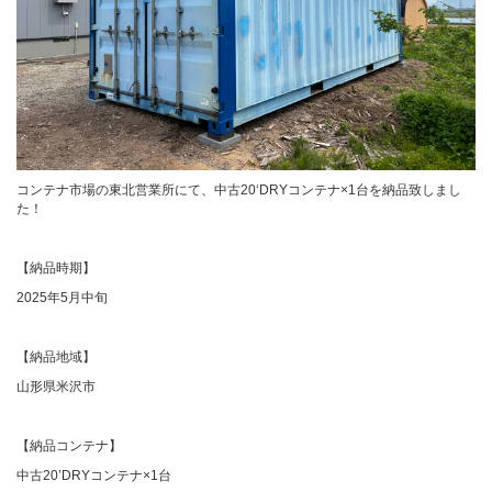
カタログダウンロード
展示会場案内
コンテナ市場の東北営業所にて、中古20‘DRYコンテナ×1台を納品致しまし
た！
その他ご案内
【納品時期】
2025年5月中旬
【納品地域】
山形県米沢市
【納品コンテナ】
中古20’DRYコンテナ×1台