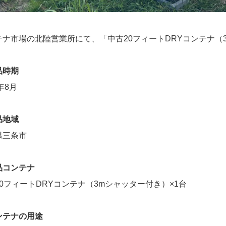
テナ市場の北陸営業所にて、「中古20フィートDRYコンテナ（
品時期
4年8月
品地域
県三条市
品コンテナ
0フィートDRYコンテナ（3mシャッター付き）×1台
ンテナの用途