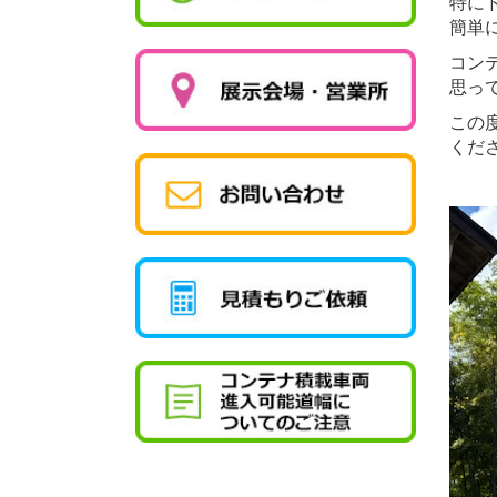
特に
簡単
コン
思っ
この
くだ