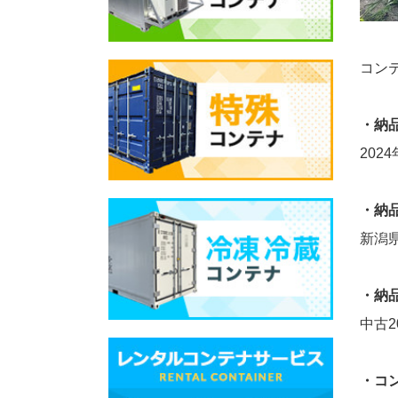
コン
・納
202
・納
新潟
・納
中古2
・コ