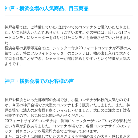
神戸・横浜会場の人気商品、目玉商品
神戸会場では、ご準備していたほぼすべてのコンテナをご購入いただきまし
た。いつも購入いただきありがとうございます。その中には、珍しい31フィ
ートコンテナにシャッターを取り付けたコンテナも販売させていただきまし
た。
横浜会場の展示即売会では、シャッター付き20フィートコンテナが不動の人
気でした。特にフルサイドシャッターのコンテナは、物の出し入れで大きく
間口を取ることができ、シャッターが開け閉めしやすいという特徴が人気の
ようです。
神戸・横浜会場でのお客様の声
神戸や横浜といった都市部の会場では、小型コンテナが比較的人気なのです
が、今回の神戸会場では大型のコンテナも多く販売いたしました。また、神
戸会場では法人のお客様も多くいらっしゃいました。大口のご注文にも対応
可能ですので、お気軽にお問い合わせください。
20フィートサイズのコンテナは、側面にシャッターがついていた方が便利だ
という声が多数ありました。コンテナ市場では、各種コンテナサイズのシャ
ッター付きコンテナを展示即売会でご準備しております。
また、コンテナは想像していた大きさよりも実物のほうが大きく感じるお客