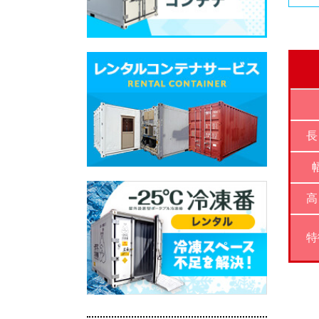
長
高
特