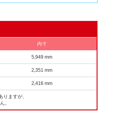
内寸
5,949 mm
2,351 mm
2,416 mm
ありますが、
ん。