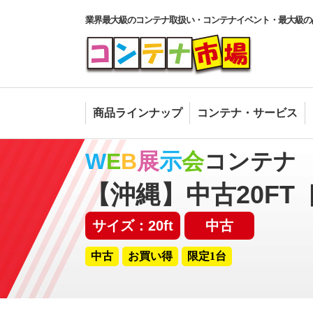
業界最大級のコンテナ取扱い・コンテナイベント・最大級の
商品ラインナップ
コンテナ・サービス
W
E
B
展
示
会
コンテナ
【沖縄】中古20FT 
サイズ：20ft
中古
中古
お買い得
限定1台