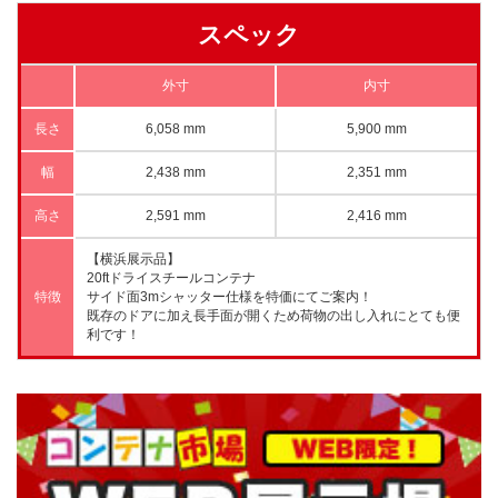
スペック
外寸
内寸
長さ
6,058 mm
5,900 mm
幅
2,438 mm
2,351 mm
高さ
2,591 mm
2,416 mm
【横浜展示品】
20ftドライスチールコンテナ
特徴
サイド面3mシャッター仕様を特価にてご案内！
既存のドアに加え長手面が開くため荷物の出し入れにとても便
利です！