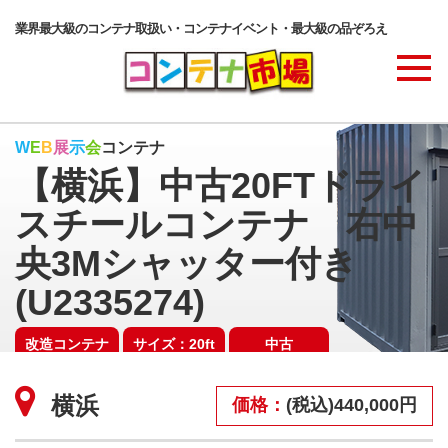
業界最大級のコンテナ取扱い・コンテナイベント・最大級の品ぞろえ
商品ラインナップ
W
E
B
展
示
会
コンテナ
【横浜】中古20FTドライ
コンテナ・サービス
スチールコンテナ 右中
央3Mシャッター付き
コンテナ活用例・実績
(U2335274)
改造コンテナ
サイズ：20ft
中古
価格表
SOLD OUT
横浜
価格：
(税込)440,000円
ご注文の流れ